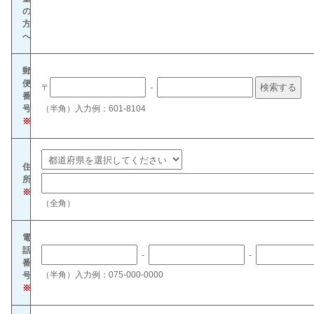
の
方
へ
郵
便
〒
-
番
号
（半角）入力例：601-8104
※
住
所
※
（全角）
電
話
-
-
番
（半角）入力例：075-000-0000
号
※