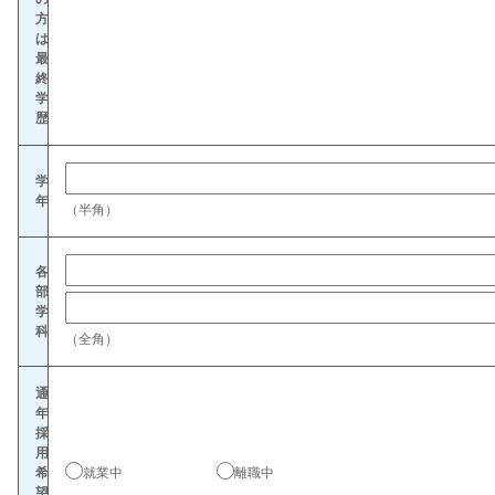
方
は
最
終
学
歴
学
年
（半角）
各
部
学
科
（全角）
通
年
採
用
希
就業中
離職中
望