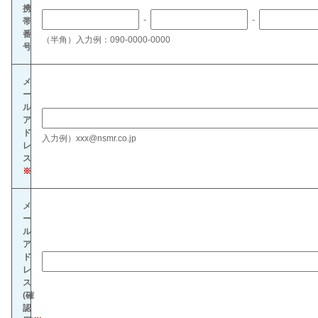
携
-
-
帯
番
（半角）入力例：090-0000-0000
号
メ
ー
ル
ア
ド
入力例）xxx@nsmr.co.jp
レ
ス
※
メ
ー
ル
ア
ド
レ
ス
(確
認