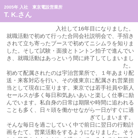
2005年 入社 東京電設営業所
T. K.さん
入社して16年目になりました。
就職活動で初めて行った合同会社説明会で、手招き
されて立ち寄ったブースで初めてニシムラを知りま
した。そして試験・面接とトントン拍子で進んでい
き、就職活動はあっという間に終了してしまいまし
た。
初めて配属されたのは宇治営業所で、１年あまり配
送・来客対応を行い、その後東京に配属され営業担
当として現在に至ります。東京では若手社員や新人
セールスが多く毎日和気あいあいと楽しく仕事に励
んでいます。私自身の日常は期限や時間に追われる
ことも多く、日々頭を働かせながら一日がすぐに過
ぎてしまいます。
そんな毎日を過ごしていく中で前日に翌日の行動計
画をたて、営業活動をするようになりました。そう